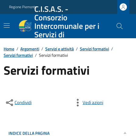
C.I.S.A.S. -
Regione Piemonte
Consorzio
Intercomunale per i
Servizi di
Assistenza Sociale
Home
/
Argomenti
/
Servizi e attività
/
Servizi formativi
/
Servizi formativi
/
Servizi formativi
Servizi formativi
Condividi
Vedi azioni
INDICE DELLA PAGINA