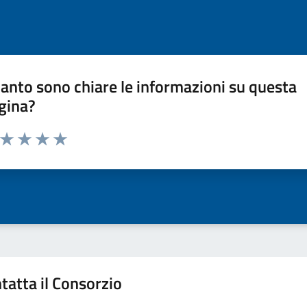
anto sono chiare le informazioni su questa
gina?
a da 1 a 5 stelle la pagina
ta 1 stelle su 5
Valuta 2 stelle su 5
Valuta 3 stelle su 5
Valuta 4 stelle su 5
Valuta 5 stelle su 5
tatta il Consorzio