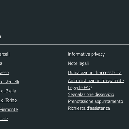
I
rcelli
Informativa privacy
la
Note legali
asso
Dichiarazione di accessibilità
Amministrazione trasparente
di Vercelli
Leggi le FAQ
 di Biella
Segnalazione disservizio
 di Torino
Prenotazione appuntamento
Richiesta d'assistenza
 Piemonte
ivile