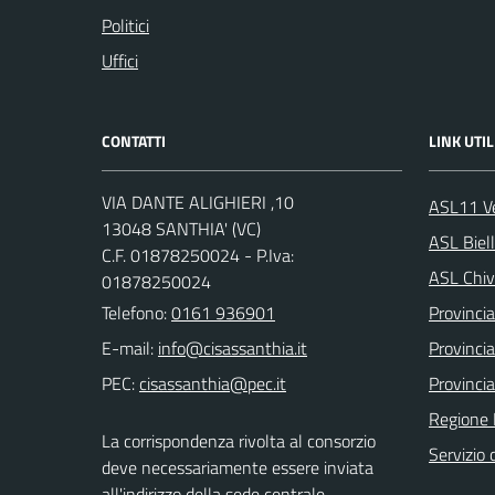
Politici
Uffici
CONTATTI
LINK UTIL
VIA DANTE ALIGHIERI ,10
ASL11 Ve
13048 SANTHIA' (VC)
ASL Biel
C.F. 01878250024 - P.Iva:
ASL Chiv
01878250024
Telefono:
0161 936901
Provincia 
E-mail:
Provincia
PEC:
Provincia
Regione
La corrispondenza rivolta al consorzio
Servizio c
deve necessariamente essere inviata
all'indirizzo della sede centrale.