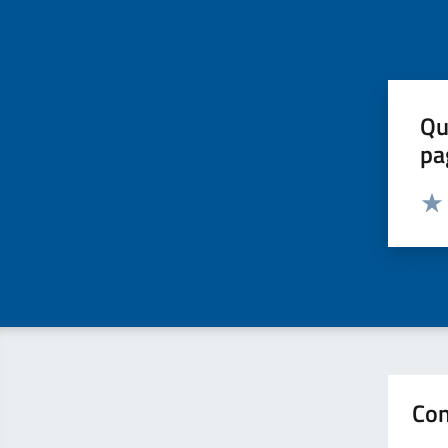
Qu
pa
Valut
Valu
Con