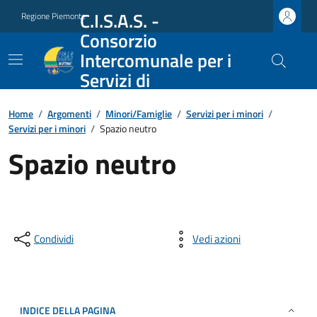
C.I.S.A.S. -
Regione Piemonte
Consorzio
Intercomunale per i
Servizi di
Assistenza Sociale
Home
/
Argomenti
/
Minori/Famiglie
/
Servizi per i minori
/
Servizi per i minori
/
Spazio neutro
Spazio neutro
Condividi
Vedi azioni
INDICE DELLA PAGINA