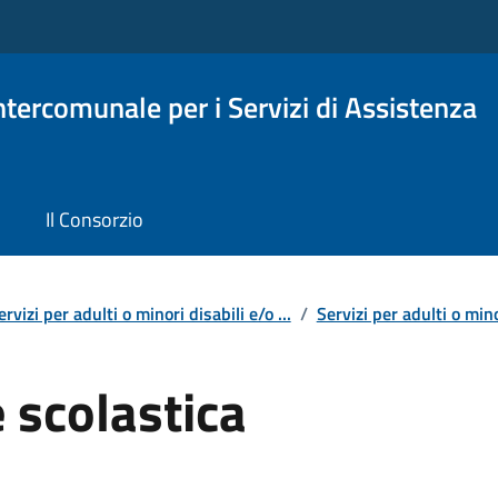
Intercomunale per i Servizi di Assistenza
Il Consorzio
ervizi per adulti o minori disabili e/o ...
/
Servizi per adulti o minor
 scolastica