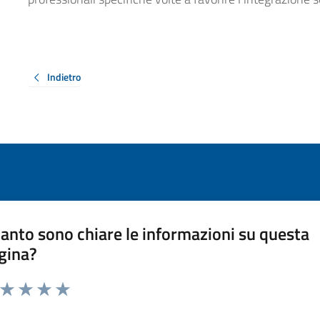
Indietro
anto sono chiare le informazioni su questa
gina?
a da 1 a 5 stelle la pagina
ta 1 stelle su 5
Valuta 2 stelle su 5
Valuta 3 stelle su 5
Valuta 4 stelle su 5
Valuta 5 stelle su 5