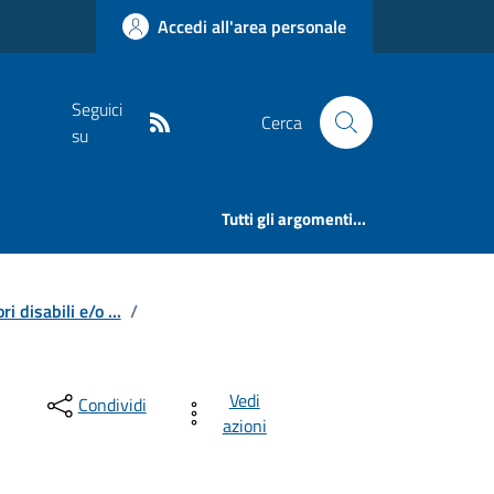
Accedi all'area personale
Seguici
Cerca
su
Tutti gli argomenti...
i disabili e/o ...
/
Vedi
Condividi
azioni