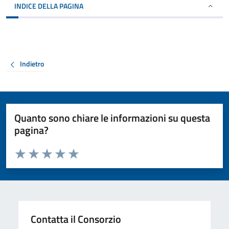
INDICE DELLA PAGINA
Indietro
Quanto sono chiare le informazioni su questa
pagina?
Valuta da 1 a 5 stelle la pagina
Valuta 1 stelle su 5
Valuta 2 stelle su 5
Valuta 3 stelle su 5
Valuta 4 stelle su 5
Valuta 5 stelle su 5
Contatta il Consorzio