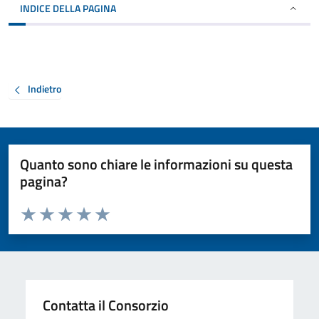
INDICE DELLA PAGINA
Indietro
Quanto sono chiare le informazioni su questa
pagina?
Valuta da 1 a 5 stelle la pagina
Valuta 1 stelle su 5
Valuta 2 stelle su 5
Valuta 3 stelle su 5
Valuta 4 stelle su 5
Valuta 5 stelle su 5
Contatta il Consorzio