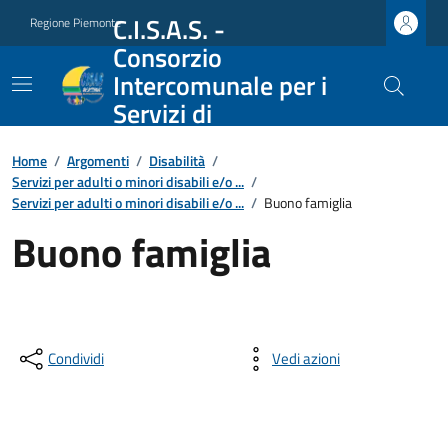
C.I.S.A.S. -
Regione Piemonte
Consorzio
Intercomunale per i
Servizi di
Assistenza Sociale
Home
/
Argomenti
/
Disabilità
/
Servizi per adulti o minori disabili e/o ...
/
Servizi per adulti o minori disabili e/o ...
/
Buono famiglia
Buono famiglia
Condividi
Vedi azioni