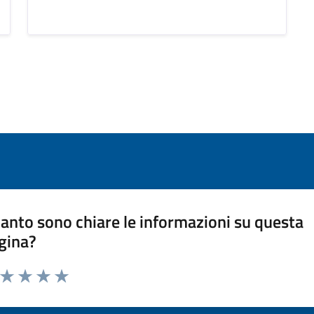
anto sono chiare le informazioni su questa
gina?
a da 1 a 5 stelle la pagina
ta 1 stelle su 5
Valuta 2 stelle su 5
Valuta 3 stelle su 5
Valuta 4 stelle su 5
Valuta 5 stelle su 5