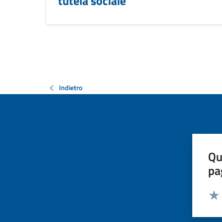
tutela sociale
Indietro
Qu
pa
Valut
Valu