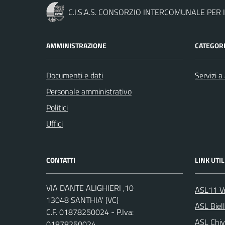
C.I.S.A.S. CONSORZIO INTERCOMUNALE PER I
AMMINISTRAZIONE
CATEGORI
Documenti e dati
Servizi a 
Personale amministrativo
Politici
Uffici
CONTATTI
LINK UTIL
VIA DANTE ALIGHIERI ,10
ASL11 Ve
13048 SANTHIA' (VC)
ASL Biel
C.F. 01878250024 - P.Iva:
ASL Chiv
01878250024