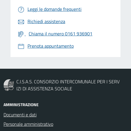
Leggi le domande frequenti
Richiedi assistenza
Chiama il numero 0161 936901
Prenota appuntamento
C.I.S.A.S. CONSORZIO INTERCOMUNALE PER I SERV
IZI DI ASSISTENZA SOCIALE
AMMINISTRAZIONE
Documenti e dati
Personale amministrativo