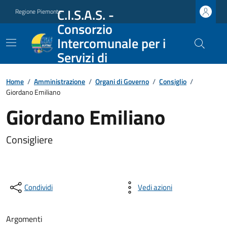
C.I.S.A.S. -
Regione Piemonte
Consorzio
Intercomunale per i
Servizi di
Assistenza Sociale
Home
/
Amministrazione
/
Organi di Governo
/
Consiglio
/
Giordano Emiliano
Giordano Emiliano
Consigliere
Condividi
Vedi azioni
Argomenti